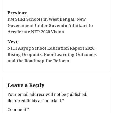
P
Previous:
o
PM SHRI Schools in West Bengal: New
Government Under Suvendu Adhikari to
s
Accelerate NEP 2020 Vision
t
Next:
NITI Aayog School Education Report 2026:
n
Rising Dropouts, Poor Learning Outcomes
and the Roadmap for Reform
a
v
i
Leave a Reply
g
Your email address will not be published.
Required fields are marked
*
a
Comment
*