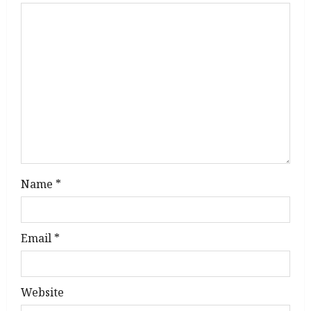
t
i
o
n
Name
*
Email
*
Website