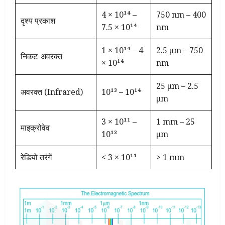
4 × 10¹⁴ –
750 nm – 400
दृश्य प्रकाश
7.5 × 10¹⁴
nm
1 × 10¹⁴ – 4
2.5 μm – 750
निकट-अवरक्त
× 10¹⁴
nm
25 μm – 2.5
अवरक्त (Infrared)
10¹³ – 10¹⁴
μm
3 × 10¹¹ –
1 mm – 25
माइक्रोवेव
10¹³
μm
रेडियो तरंगें
< 3 × 10¹¹
> 1 mm