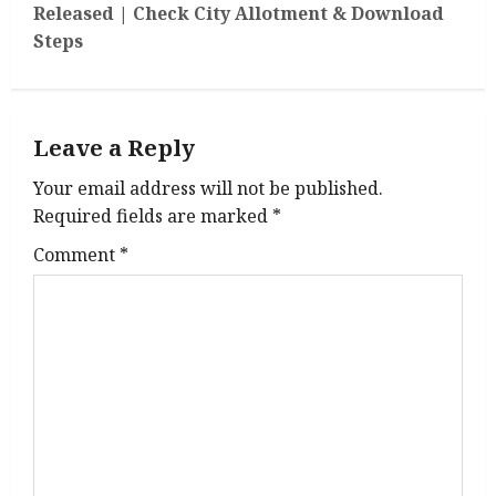
Released | Check City Allotment & Download
n
Steps
a
v
Leave a Reply
i
Your email address will not be published.
g
Required fields are marked
*
Comment
*
a
t
i
o
n