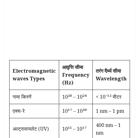
आवृत्ति सीमा
Electromagnetic
तरंग दैर्ध्य सीमा
Frequency
waves Types
Wavelength
(Hz)
गामा किरणें
10²⁰ – 10²⁴
< 10⁻¹² मीटर
एक्स-रे
10¹⁷ – 10²⁰
1 nm – 1 pm
400 nm – 1
अल्ट्रावायलेट (UV)
10¹⁵ – 10¹⁷
nm