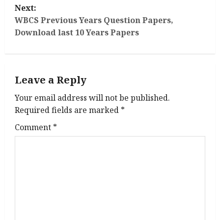
Next:
s
WBCS Previous Years Question Papers,
t
Download last 10 Years Papers
n
a
Leave a Reply
v
Your email address will not be published.
Required fields are marked
*
i
Comment
*
g
a
t
i
o