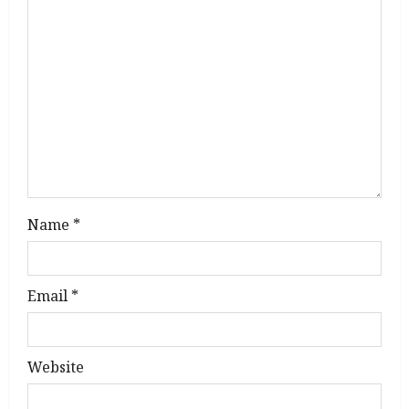
t
i
o
n
Name
*
Email
*
Website