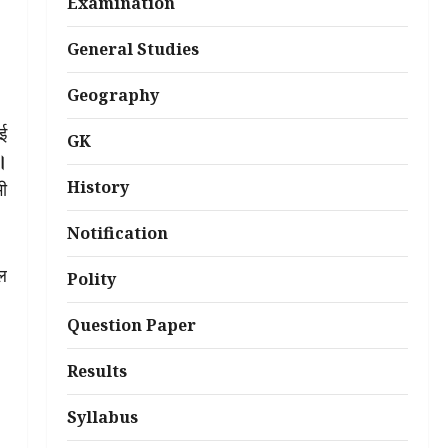
Examination
General Studies
Geography
ुई
GK
ा।
History
भी
Notification
िल
Polity
Question Paper
Results
Syllabus