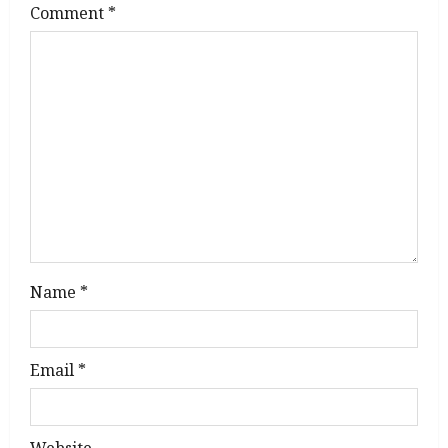
g
Comment
*
a
t
i
o
n
Name
*
Email
*