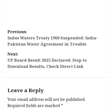
P
Previous:
o
Indus Waters Treaty 1960 Suspended: India-
Pakistan Water Agreement in Trouble
s
Next:
t
UP Board Result 2025 Declared: Step to
Download Results, Check Direct Link
n
a
Leave a Reply
v
Your email address will not be published.
i
Required fields are marked
*