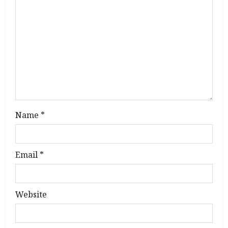
t
i
o
n
Name
*
Email
*
Website