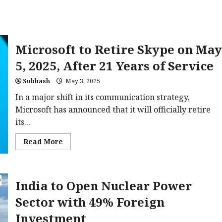
और
कैमरा
डिटेल्स
Microsoft to Retire Skype on May
5, 2025, After 21 Years of Service
Subhash
May 3, 2025
In a major shift in its communication strategy,
Microsoft has announced that it will officially retire
its...
Read
Read More
more
about
Microsoft
to
Retire
India to Open Nuclear Power
Skype
on
May
Sector with 49% Foreign
5,
2025,
Investment
After