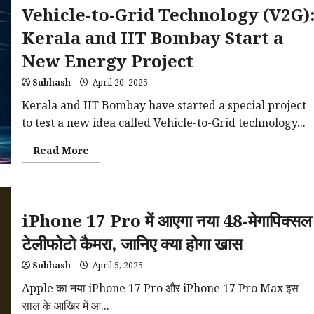
Semicryogenic
Vehicle-to-Grid Technology (V2G)
Engine
Successfully
Kerala and IIT Bombay Start a
New Energy Project
Subhash
April 20, 2025
Kerala and IIT Bombay have started a special project
to test a new idea called Vehicle-to-Grid technology...
Read
Read More
more
about
Vehicle-
to-
Grid
Technology
iPhone 17 Pro में आएगा नया 48-मेगापिक्सल
(V2G):
Kerala
and
टेलीफोटो कैमरा, जानिए क्या होगा खास
IIT
Bombay
Subhash
April 5, 2025
Start
a
New
Apple का नया iPhone 17 Pro और iPhone 17 Pro Max इस
Energy
साल के आखिर में आ...
Project