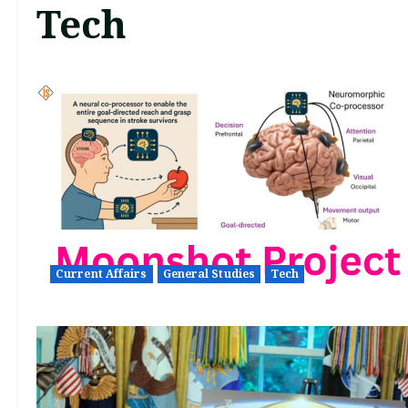
Tech
Current Affairs
General Studies
Tech