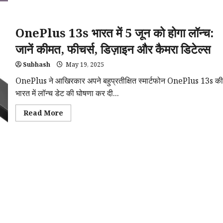
iPhone
17
Air
लॉन्च:
OnePlus 13s भारत में 5 जून को होगा लॉन्च:
सबसे
पतला
जानें कीमत, फीचर्स, डिज़ाइन और कैमरा डिटेल्स
और
हल्का
iPhone,
Subhash
May 19, 2025
कीमत,
फीचर्स
OnePlus ने आखिरकार अपने बहुप्रतीक्षित स्मार्टफोन OnePlus 13s की
और
लॉन्च
भारत में लॉन्च डेट की घोषणा कर दी...
डेट
जानकर
उड़
Read
Read More
जाएंगे
more
होश
about
OnePlus
13s
भारत
में
5
जून
को
होगा
लॉन्च:
जानें
कीमत,
फीचर्स,
डिज़ाइन