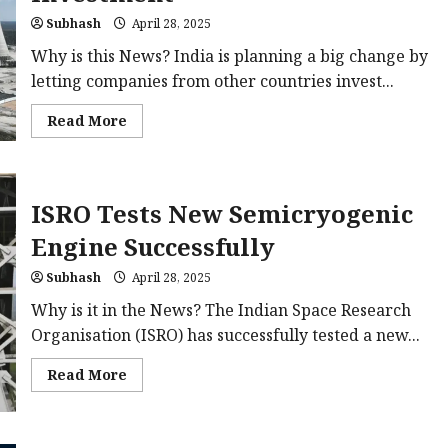
21
Years
Subhash
April 28, 2025
of
Service
Why is this News? India is planning a big change by
letting companies from other countries invest...
Read
Read More
more
about
India
to
Open
Nuclear
ISRO Tests New Semicryogenic
Power
Sector
Engine Successfully
with
49%
Foreign
Subhash
April 28, 2025
Investment
Why is it in the News? The Indian Space Research
Organisation (ISRO) has successfully tested a new...
Read
Read More
more
about
ISRO
Tests
New