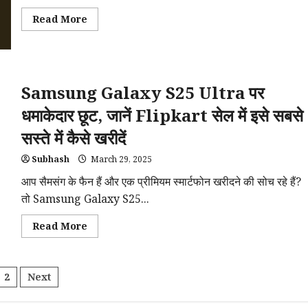
Read
Read More
more
about
iPhone
17
Pro
में
आएगा
Samsung Galaxy S25 Ultra पर
नया
48-
धमाकेदार छूट, जानें Flipkart सेल में इसे सबसे
मेगापिक्सल
टेलीफोटो
सस्ते में कैसे खरीदें
कैमरा,
जानिए
क्या
Subhash
March 29, 2025
होगा
खास
आप सैमसंग के फैन हैं और एक प्रीमियम स्मार्टफोन खरीदने की सोच रहे हैं?
तो Samsung Galaxy S25...
Read
Read More
more
about
Samsung
Galaxy
sts
S25
2
Next
Ultra
पर
धमाकेदार