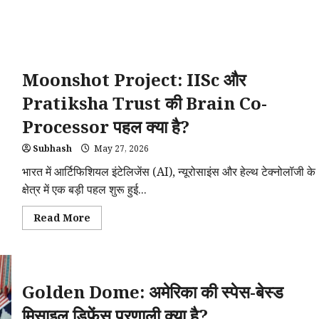
Moonshot Project: IISc और
Pratiksha Trust की Brain Co-
Processor पहल क्या है?
Subhash
May 27, 2026
भारत में आर्टिफिशियल इंटेलिजेंस (AI), न्यूरोसाइंस और हेल्थ टेक्नोलॉजी के
क्षेत्र में एक बड़ी पहल शुरू हुई...
Read
Read More
more
about
Moonshot
Project:
IISc
और
Golden Dome: अमेरिका की स्पेस-बेस्ड
Pratiksha
Trust
की
मिसाइल डिफेंस प्रणाली क्या है?
Brain