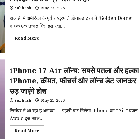
Co-
Processor
Subhash
May 23, 2025
पहल
क्या
हाल ही में अमेरिका के पूर्व राष्ट्रपति डोनाल्ड ट्रंप ने ‘Golden Dome’
है?
नामक एक उन्नत मिसाइल रक्षा...
Read
Read More
more
about
Golden
Dome:
अमेरिका
की
iPhone 17 Air लॉन्च: सबसे पतला और हल्का
स्पेस-
बेस्ड
मिसाइल
iPhone, कीमत, फीचर्स और लॉन्च डेट जानकर
डिफेंस
प्रणाली
उड़ जाएंगे होश
क्या
है?
Subhash
May 21, 2025
सितंबर में आ रहा है धमाका — पहली बार मिलेगा iPhone का “Air” वर्जन
Apple इस साल...
Read
Read More
more
about